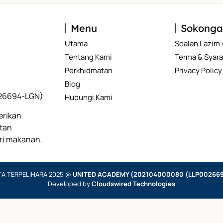
Menu
Sokong
Utama
Soalan Lazim
Tentang Kami
Terma & Syara
Perkhidmatan
Privacy Policy
Blog
26694-LGN)
Hubungi Kami
erikan
itan
ri makanan.
TA TERPELIHARA 2025 @
UNITED ACADEMY (202104000080 (LLP002669
Developed by
Cloudswired Technologies