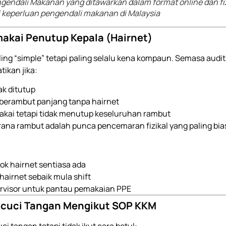
gendali Makanan yang ditawarkan dalam format online dan fi
keperluan pengendali makanan di Malaysia
makai Penutup Kepala (Hairnet)
ling “simple” tetapi paling selalu kena kompaun. Semasa audi
tikan jika:
ak ditutup
ki berambut panjang tanpa hairnet
pakai tetapi tidak menutup keseluruhan rambut
erana rambut adalah punca pencemaran fizikal yang paling bia
tok hairnet sentiasa ada
 hairnet sebaik mula shift
ervisor untuk pantau pemakaian PPE
ncuci Tangan Mengikut SOP KKM
ci tangan tetapi tidak ikut cara betul: