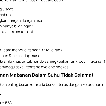
g 5 saat
 sabun
ngkan tangan dengan tisu
n hanya bila “ingat”
s dalam perkara ini.
er “cara mencuci tangan KKM” di sink
abun & tisu setiap masa
da sinki khas untuk handwashing (bukan sinki cuci makanan)
 seminggu sekali tentang hygiene ringkas
anan Makanan Dalam Suhu Tidak Selamat
lahan paling besar kerana ia berkait terus dengan keracunan 
:
r ≤ 5°C