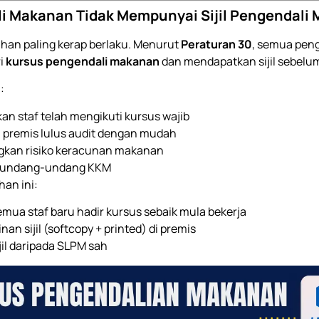
li Makanan Tidak Mempunyai Sijil Pengendali
ahan paling kerap berlaku. Menurut
Peraturan 30
, semua pen
i
kursus pengendali makanan
dan mendapatkan sijil sebelum
:
n staf telah mengikuti kursus wajib
premis lulus audit dengan mudah
kan risiko keracunan makanan
 undang-undang KKM
han ini:
emua staf baru hadir kursus sebaik mula bekerja
nan sijil (softcopy + printed) di premis
jil daripada SLPM sah