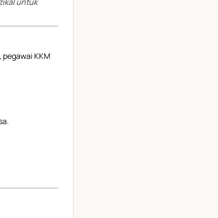
zikal untuk
t, pegawai KKM
sa.