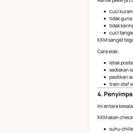
cuci kuran
tidak guna
tidak keri
cuci tanga
KKM sangat tega
Cara elak:
letak post
sediakan s
pastikan a
train staf
4. Penyimp
Ini antara kesa
KKM akan check
suhu chille