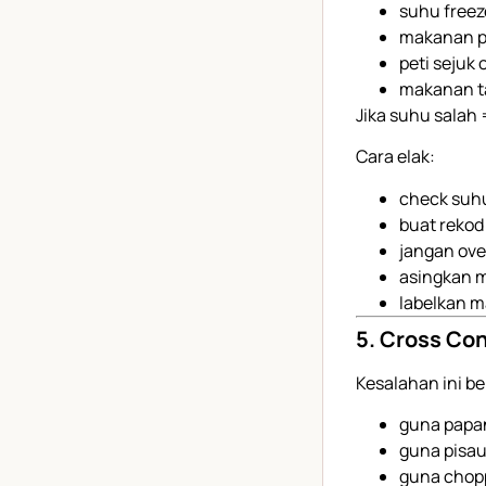
suhu freez
makanan p
peti sejuk 
makanan ta
Jika suhu salah 
Cara elak:
check suhu 
buat rekod
jangan ove
asingkan 
labelkan m
5. Cross Co
Kesalahan ini ber
guna papa
guna pisau
guna chopp