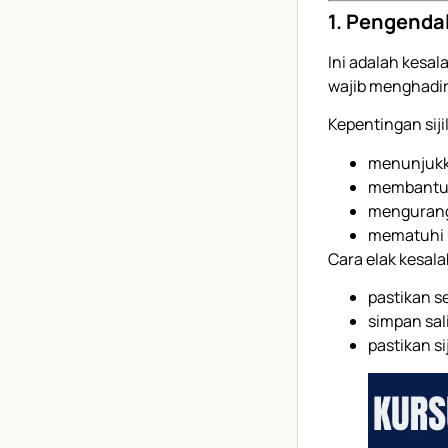
1. Pengenda
Ini adalah kesal
wajib menghadir
Kepentingan sijil
menunjukka
membantu 
mengurang
mematuhi
Cara elak kesala
pastikan s
simpan sali
pastikan si