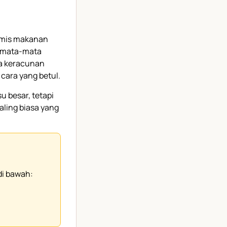
remis makanan
semata-mata
a keracunan
ara yang betul.
 besar, tetapi
aling biasa yang
di bawah: