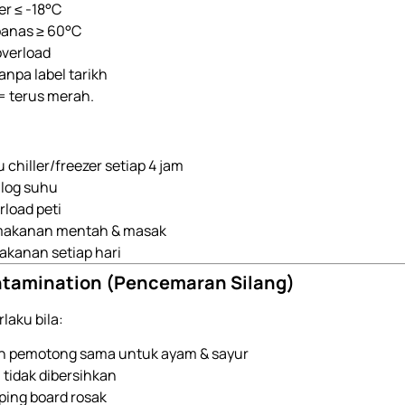
er ≤ -18°C
anas ≥ 60°C
overload
npa label tarikh
= terus merah.
chiller/freezer setiap 4 jam
 log suhu
rload peti
makanan mentah & masak
akanan setiap hari
ntamination (Pencemaran Silang)
laku bila:
n pemotong sama untuk ayam & sayur
 tidak dibersihkan
ing board rosak