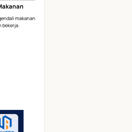
 Makanan
gendali makanan
 bekerja.