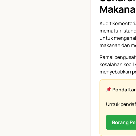
Makana
Audit Kementeri
mematuhi stand
untuk mengenak
makanan dan me
Ramai pengusaha
kesalahan kecil 
menyebabkan pre
Pendaftar
Untuk pendaft
Borang Pe