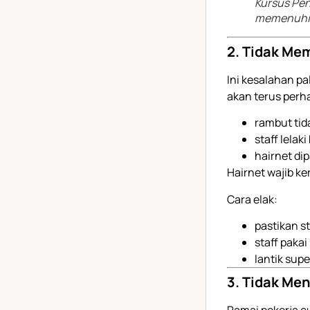
Kursus Pen
memenuhi 
2. Tidak Me
Ini kesalahan pa
akan terus perha
rambut tid
staff lela
hairnet di
Hairnet wajib k
Cara elak:
pastikan s
staff pakai
lantik sup
3. Tidak Me
Ramai pekerja cu