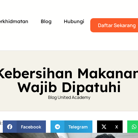
erkhidmatan
Blog
Hubungi
Daftar Sekarang
 Kebersihan Makana
Wajib Dipatuhi
Blog United Academy
i:
Facebook
Telegram
X