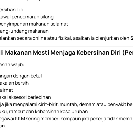
rsihan diri
kawal pencemaran silang
 penyimpanan makanan selamat
dang-undang makanan
alankan secara online atau fizikal, asalkan ia dianjurkan oleh
S
li Makanan Mesti Menjaga Kebersihan Diri (Pe
anan wajib:
angan dengan betul
akaian bersih
airnet
kai aksesori berlebihan
rja jika mengalami cirit-birit, muntah, demam atau penyakit be
ku, rambut dan kebersihan keseluruhan
egawai KKM sering memberi kompaun jika pekerja tidak mema
on
.