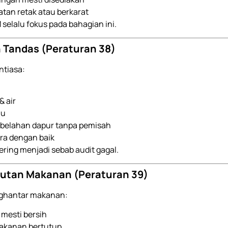
atan retak atau berkarat
selalu fokus pada bahagian ini.
n Tandas (Peraturan 38)
ntiasa:
& air
au
ebelahan dapur tanpa pemisah
ra dengan baik
ering menjadi sebab audit gagal.
utan Makanan (Peraturan 39)
nghantar makanan:
mesti bersih
akanan bertutup