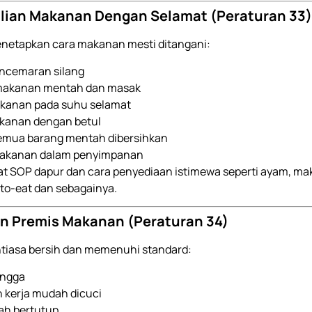
lian Makanan Dengan Selamat (Peraturan 33)
enetapkan cara makanan mesti ditangani:
encemaran silang
makanan mentah dan masak
kanan pada suhu selamat
akanan dengan betul
semua barang mentah dibersihkan
makanan dalam penyimpanan
t SOP dapur dan cara penyediaan istimewa seperti ayam, ma
o-eat dan sebagainya.
an Premis Makanan (Peraturan 34)
ntiasa bersih dan memenuhi standard:
angga
 kerja mudah dicuci
ah bertutup