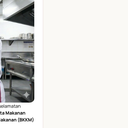
selamatan
ta Makanan
 Makanan (BKKM)