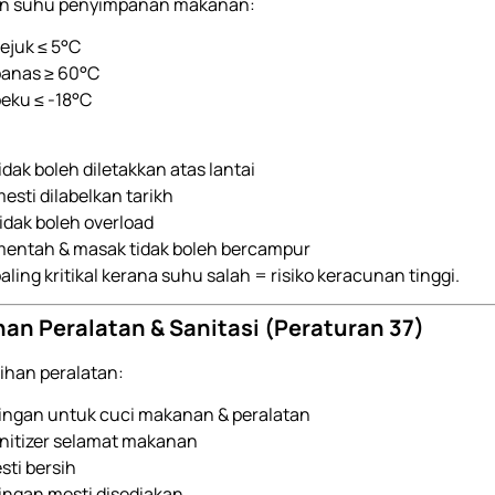
n suhu penyimpanan makanan:
ejuk ≤ 5°C
anas ≥ 60°C
eku ≤ -18°C
dak boleh diletakkan atas lantai
sti dilabelkan tarikh
tidak boleh overload
entah & masak tidak boleh bercampur
paling kritikal kerana suhu salah = risiko keracunan tinggi.
han Peralatan & Sanitasi (Peraturan 37)
ihan peralatan:
singan untuk cuci makanan & peralatan
nitizer selamat makanan
sti bersih
ingan mesti disediakan