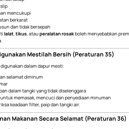
slip
aan mencukupi
latan berkarat
usun dan tidak bersepah
ti
lalat
,
tikus
, atau
peralatan rosak
boleh menyebabkan premi
.
Digunakan Mestilah Bersih (Peraturan 35)
 digunakan dalam dapur mesti:
 dan selamat diminum
emar
mpan dalam tangki yang tidak diselenggara
 untuk memasak, mencuci dan penyediaan minuman
sa keadaan filter, paip dan tangki air.
nan Makanan Secara Selamat (Peraturan 36)