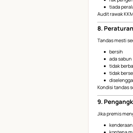
tiada peral
Audit rawak KKM 
8. Peratura
Tandas mesti se
bersih
ada sabun 
tidak berb
tidak bers
diselengga
Kondisi tandas s
9. Pengangk
Jika premis me
kenderaan 
kontena m