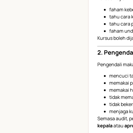
faham kebe
tahu cara 
tahu cara
faham un
Kursus boleh dij
2. Pengenda
Pengendali mak
mencuci t
memakai p
memakai h
tidak mema
tidak beke
menjaga ku
Semasa audit, p
kepala
atau
apr