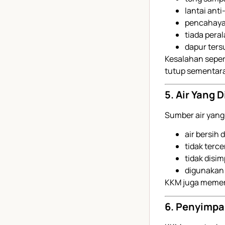
lantai anti-
pencahay
tiada pera
dapur ters
Kesalahan seper
tutup sementara
5. Air Yang 
Sumber air yang
air bersih
tidak terc
tidak disi
digunakan
KKM juga memerik
6. Penyimpa