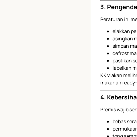
3. Pengenda
Peraturan ini m
elakkan p
asingkan 
simpan ma
defrost m
pastikan 
labelkan 
KKM akan meliha
makanan ready-t
4. Kebersih
Premis wajib se
bebas ser
permukaan
tong samp