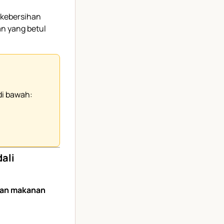
 kebersihan
n yang betul
di bawah:
ali
ian makanan