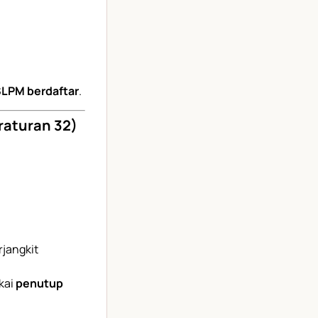
LPM berdaftar
.
raturan 32)
rjangkit
kai
penutup