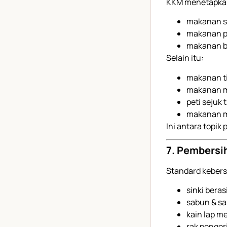
KKM menetapka
makanan s
makanan p
makanan b
Selain itu:
makanan ti
makanan me
peti sejuk 
makanan m
Ini antara topik 
7. Pembersi
Standard kebers
sinki bera
sabun & sa
kain lap me
rak penger