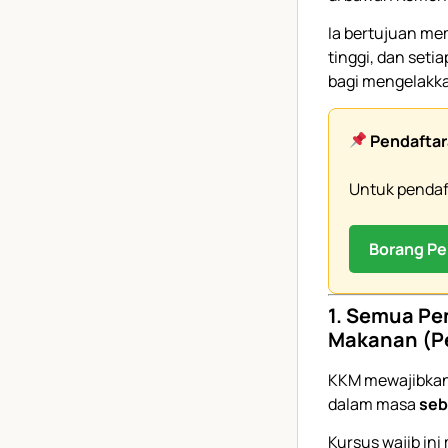
Ia bertujuan me
tinggi, dan set
bagi mengelakk
Pendaftar
Untuk pendaft
Borang Pe
1. Semua Pe
Makanan (P
KKM mewajibkan
dalam masa
seb
Kursus wajib ini